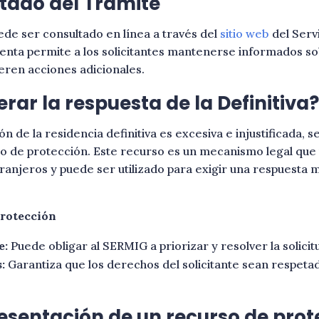
stado del Trámite
uede ser consultado en línea a través del
sitio web
del Serv
enta permite a los solicitantes mantenerse informados so
ieren acciones adicionales.
rar la respuesta de la Definitiva?
ón de la residencia definitiva es excesiva e injustificada, 
o de protección. Este recurso es un mecanismo legal que
tranjeros y puede ser utilizado para exigir una respuesta m
Protección
e:
Puede obligar al SERMIG a priorizar y resolver la solici
:
Garantiza que los derechos del solicitante sean respet
resentación de un recurso de prot