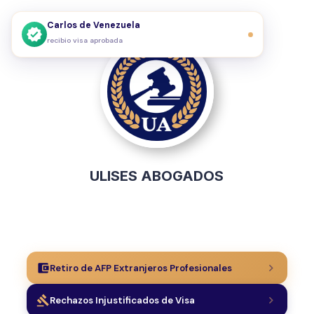
Carlos de Venezuela
verified
recibio visa aprobada
ULISES ABOGADOS
account_balance_wallet
chevron_right
Retiro de AFP Extranjeros Profesionales
gavel
chevron_right
Rechazos Injustificados de Visa