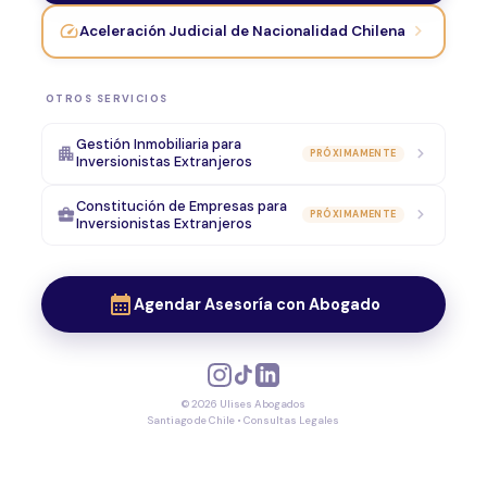
speed
chevron_right
Aceleración Judicial de Nacionalidad Chilena
OTROS SERVICIOS
Gestión Inmobiliaria para
apartment
chevron_right
PRÓXIMAMENTE
Inversionistas Extranjeros
Constitución de Empresas para
business_center
chevron_right
PRÓXIMAMENTE
Inversionistas Extranjeros
calendar_month
Agendar Asesoría con Abogado
© 2026 Ulises Abogados
Santiago de Chile • Consultas Legales