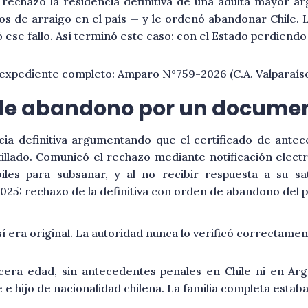
 rechazó la residencia definitiva de una adulta mayor ar
os de arraigo en el país — y le ordenó abandonar Chile. 
se fallo. Así terminó este caso: con el Estado perdiendo 
l expediente completo: Amparo N°759-2026 (C.A. Valparaís
 de abandono por un documen
ncia definitiva argumentando que el certificado de ant
tillado. Comunicó el rechazo mediante notificación elec
les para subsanar, y al no recibir respuesta a su sat
25: rechazo de la definitiva con orden de abandono del p
sí era original. La autoridad nunca lo verificó correctamen
cera edad, sin antecedentes penales en Chile ni en Arge
 hijo de nacionalidad chilena. La familia completa estaba