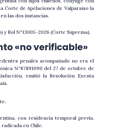
gentina con hijos chilenos, cónyuge con
La Corte de Apelaciones de Valparaíso la
en las dos instancias.
o) y Rol N°13005-2026 (Corte Suprema).
to «no verificable»
ecedentes penales acompañado no era el
trónica N°87891090 del 27 de octubre de
isfacción, emitió la Resolución Exenta
aís.
te.
ntina, con residencia temporal previa,
 radicada en Chile.